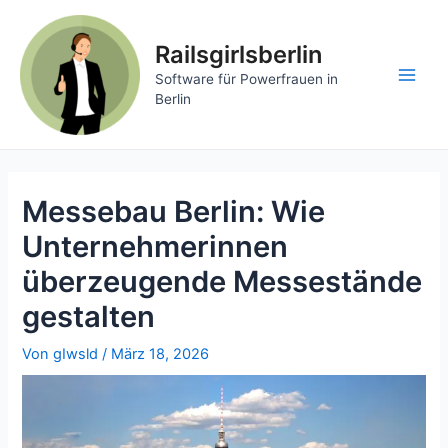
Zum
Inhalt
Railsgirlsberlin
springen
Software für Powerfrauen in
Main
Berlin
Men
Messebau Berlin: Wie
Unternehmerinnen
überzeugende Messestände
gestalten
Von
gIwsld
/
März 18, 2026