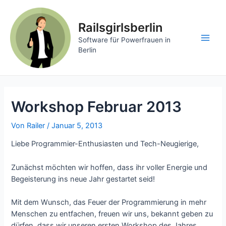
Zum
Inhalt
Railsgirlsberlin
springen
Software für Powerfrauen in
Main
Berlin
Men
Workshop Februar 2013
Von
Railer
/
Januar 5, 2013
Liebe Programmier-Enthusiasten und Tech-Neugierige,
Zunächst möchten wir hoffen, dass ihr voller Energie und
Begeisterung ins neue Jahr gestartet seid!
Mit dem Wunsch, das Feuer der Programmierung in mehr
Menschen zu entfachen, freuen wir uns, bekannt geben zu
dürfen, dass wir unseren ersten Workshop des Jahres